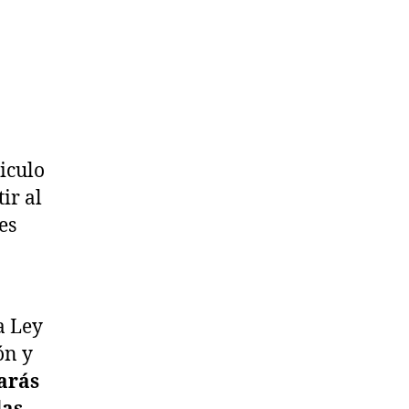
iculo
ir al
es
a Ley
ón y
arás