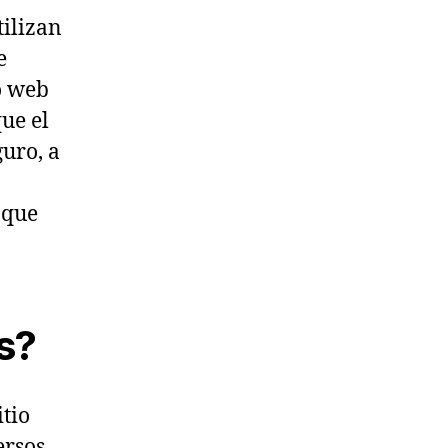
tilizan
e
o web
ue el
uro, a
 que
s?
itio
ersos