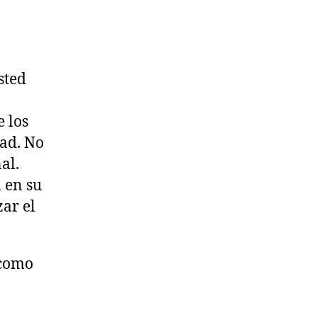
sted
e los
dad. No
al.
n en su
zar el
 como