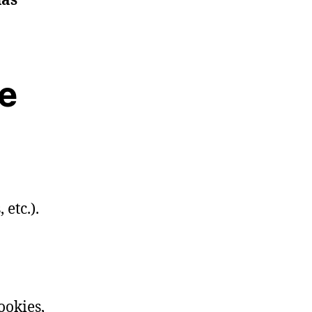
las
e
etc.).
ookies,