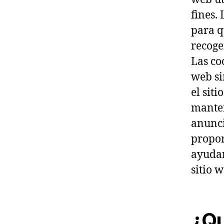
fines.
para q
recoge
Las co
web si
el sit
manten
anunci
propor
ayudar
sitio w
¿Qu