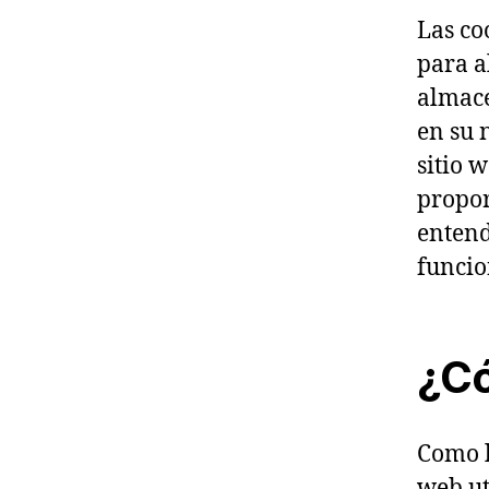
Las co
para a
almace
en su 
sitio 
propor
entend
funcio
¿Có
Como l
web ut