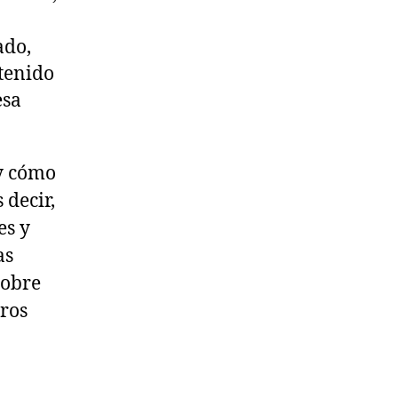
ado,
ntenido
esa
 y cómo
 decir,
es y
as
sobre
ros