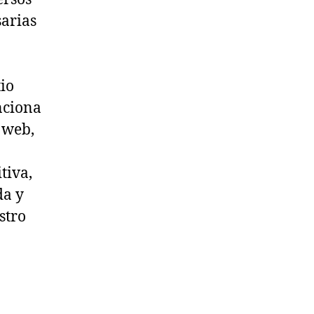
sarias
tio
nciona
o web,
tiva,
da y
stro