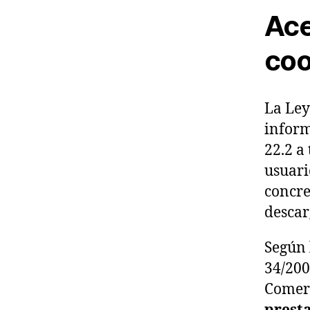
Ace
coo
La Ley
inform
22.2 a
usuari
concre
descar
Según 
34/200
Comerc