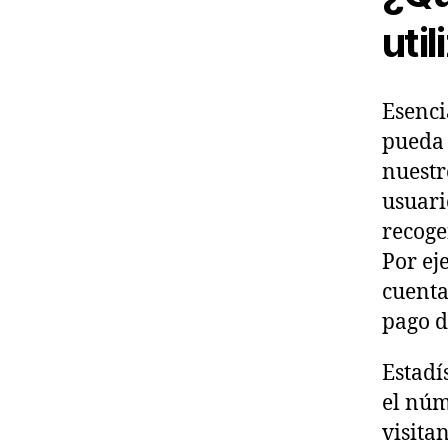
uti
Esenci
pueda 
nuestr
usuari
recoge
Por ej
cuenta
pago d
Estadí
el núm
visita