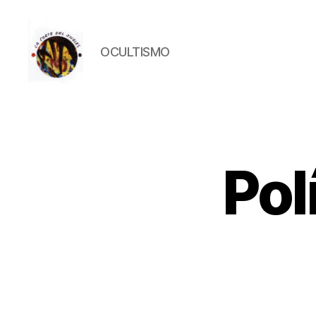
OCULTISMO
La
Corte
del
Inglés
Pol