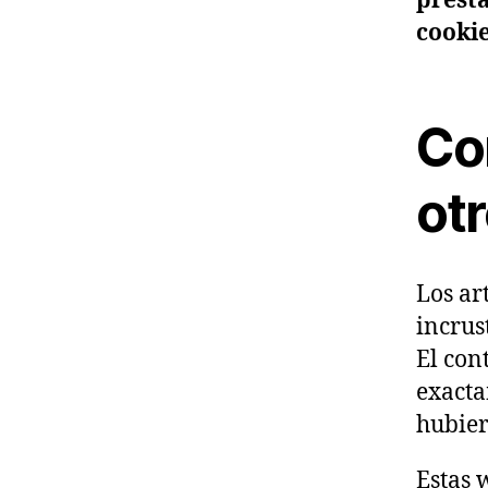
presta
cookie
Co
otr
Los ar
incrus
El con
exacta
hubier
Estas 