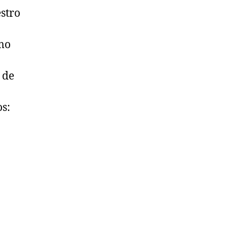
stro
mo
 de
os: