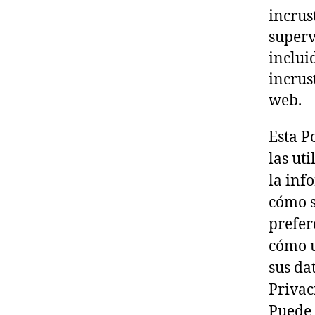
incrus
superv
inclui
incrus
web.
Esta P
las uti
la inf
cómo s
prefer
cómo 
sus da
Privac
Puede 