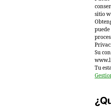
consen
sitio 
Obteng
puede 
proces
Privac
Su con
www.la
Tu est
Gestio
¿Qu