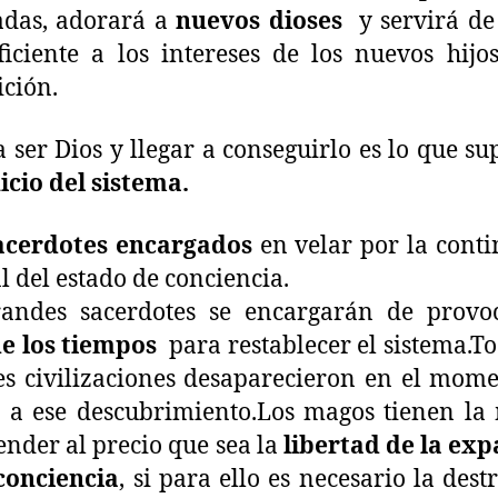
adas, adorará a
nuevos dioses
y servirá de
iciente a los intereses de los nuevos hijo
ición.
a ser Dios y llegar a conseguirlo es lo que s
icio del sistema.
acerdotes encargados
en velar por la cont
l del estado de conciencia.
randes sacerdotes se encargarán de provo
de los tiempos
para restablecer el sistema.To
s civilizaciones desaparecieron en el mom
 a ese descubrimiento.Los magos tienen la
ender al precio que sea la
libertad de la ex
conciencia
, si para ello es necesario la dest