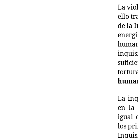
La vio
ello t
de la 
energí
humani
inquis
sufici
tortur
huma
La inq
en la 
igual 
los pr
Inquis