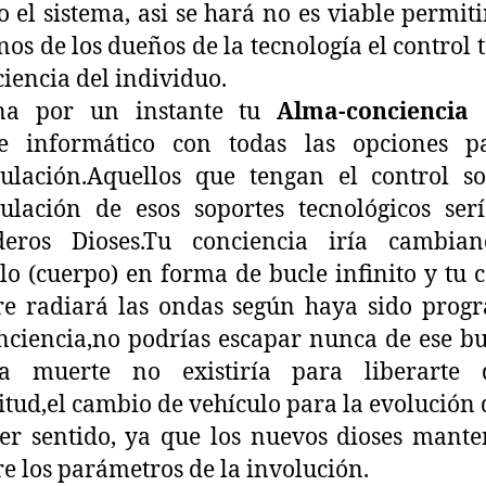
o el sistema, asi se hará no es viable permiti
os de los dueños de la tecnología el control t
ciencia del individuo.
na por un instante tu
Alma-conciencia
te informático con todas las opciones p
ulación.Aquellos que tengan el control so
lación de esos soportes tecnológicos ser
deros Dioses.Tu conciencia iría cambia
lo (cuerpo) en forma de bucle infinito y tu 
re radiará las ondas según haya sido prog
nciencia,no podrías escapar nunca de ese bu
a muerte no existiría para liberarte 
itud,el cambio de vehículo para la evolución 
er sentido, ya que los nuevos dioses mant
e los parámetros de la involución.