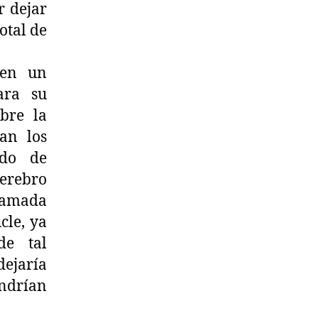
r dejar
otal de
en un
ara su
bre la
ían los
ndo de
cerebro
ramada
cle, ya
de tal
dejaría
endrían