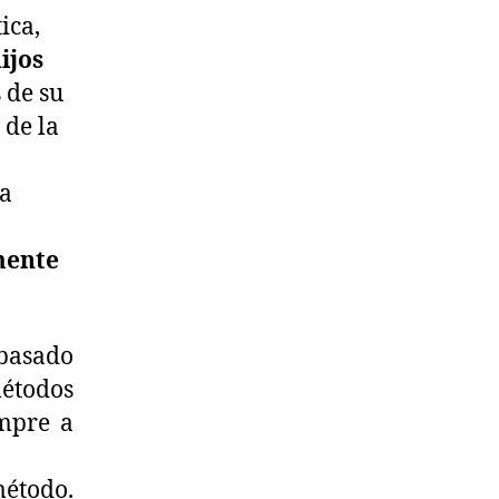
ica,
ijos
 de su
 de la
ra
ente
 basado
métodos
empre a
método.