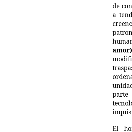
de con
a tend
creen
patro
humana
amo
modif
traspa
ordena
unidad
parte
tecno
inquis
El h