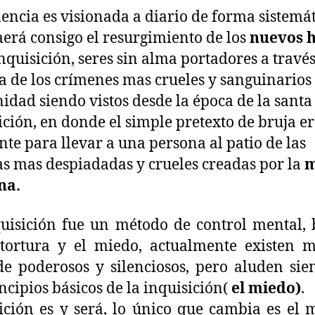
lencia es visionada a diario de forma sistemát
raerá consigo el resurgimiento de los
nuevos h
Inquisición, seres sin alma portadores a través
a de los crímenes mas crueles y sanguinarios
dad siendo vistos desde la época de la santa
ición, en donde el simple pretexto de bruja e
ente para llevar a una persona al patio de las
as mas despiadadas y crueles creadas por la
m
na.
uisición fue un método de control mental,
tortura y el miedo, actualmente existen 
de poderosos y silenciosos, pero aluden si
incipios básicos de la inquisición(
el miedo)
.
ición es y será, lo único que cambia es el 