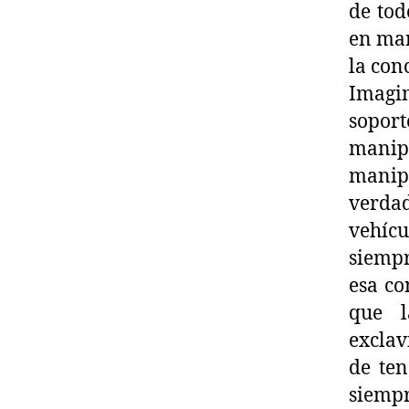
de tod
en man
la con
Imagi
sopor
manip
manipu
verda
vehícu
siemp
esa co
que l
exclav
de ten
siempr