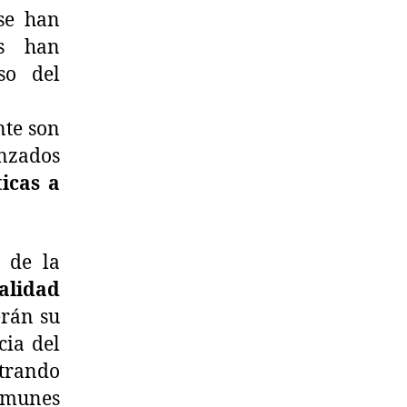
se han
s han
so del
nte son
nzados
icas a
r de la
alidad
erán su
cia del
strando
comunes