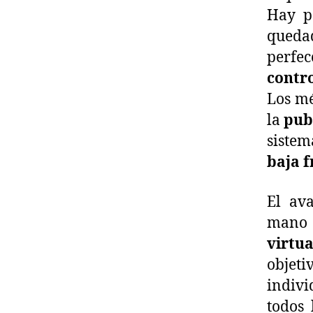
Hay p
qued
perfe
contr
Los mé
la
pub
siste
baja 
El ava
mano 
virtua
objeti
indivi
todos 