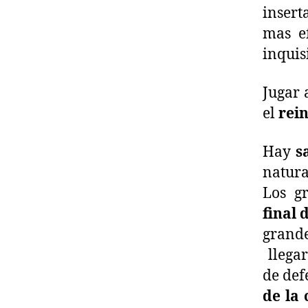
insert
mas ef
inquis
Jugar 
el
rein
Hay
s
natura
Los g
final 
grande
llegar
de def
de la 