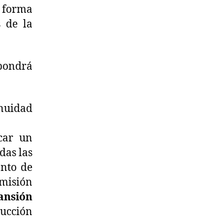
 forma
s de la
upondrá
inuidad
car un
das las
ento de
 misión
pansión
rucción