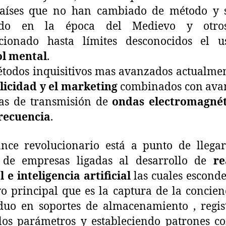
aíses que no han cambiado de método y 
ado en la época del Medievo y otro
ccionado hasta límites desconocidos el u
ol mental
.
todos inquisitivos mas avanzados actualme
licidad y el marketing
combinados con ava
mas de transmisión de
ondas electromagnét
frecuencia
.
nce revolucionario está a punto de llega
de empresas ligadas al desarrollo de
re
l e inteligencia artificial
las cuales escond
vo principal que es la captura de la concien
duo en soportes de almacenamiento , regi
los parámetros y estableciendo patrones 