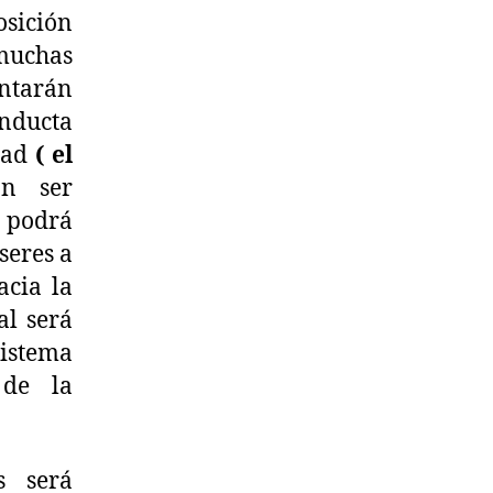
osición
 muchas
ntarán
nducta
dad
( el
án ser
 podrá
seres a
acia la
al será
istema
 de la
 será