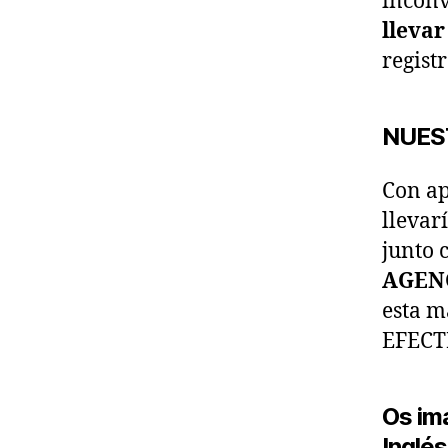
inconv
llevar
regist
NUEST
Con a
llevar
junto 
AGENC
esta 
EFECT
Os ima
Inglé