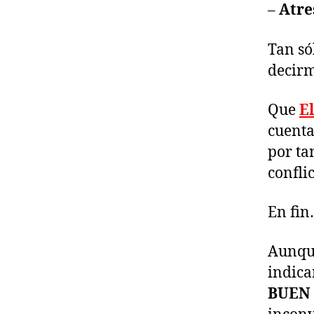
–
Atre
Tan só
decirm
Que
El
cuenta
por ta
conflic
En fin
Aunque
indica
BUEN