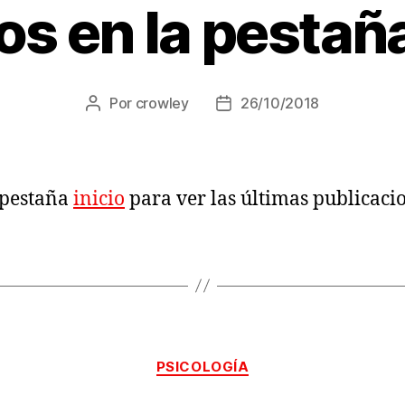
os en la pestaña
Por
crowley
26/10/2018
Autor
Fecha
de
de
la
la
entrada
entrada
a pestaña
inicio
para ver las últimas publicaci
Categorías
PSICOLOGÍA