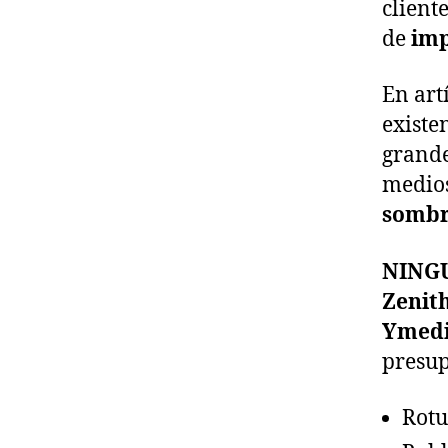
client
de
imp
En art
existe
grande
medios
somb
NING
Zenit
Ymed
presup
Rotu