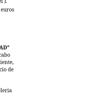
l ).
 euros
AD”
 cabo
iente,
cio de
eleria