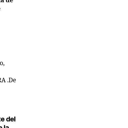
ía de
e
o,
A .De
te del
 la