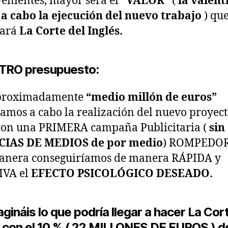
enientes, mayor será el
“VALOR”
(
la valent
 a cabo la ejecución del nuevo trabajo
) qu
rará
La Corte del Inglés.
RO presupuesto:
proximadamente
“medio millón de euros”
íamos a cabo la realización del nuevo proyect
con una PRIMERA campaña Publicitaria (
sin
IAS DE MEDIOS de por medio
) ROMPEDOR
manera conseguiríamos de manera RÁPIDA y
IVA el
EFECTO PSICOLÓGICO DESEADO.
gináis lo que podría llegar a hacer La Cor
s con el 10 % ( 22 MILLONES DE EUROS ) de