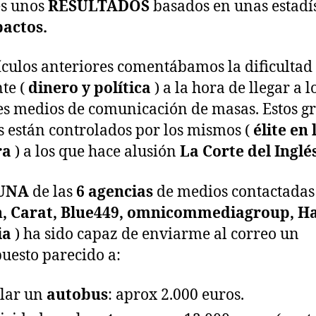
es unos
RESULTADOS
basados en unas estadís
actos.
ículos anteriores comentábamos la dificultad
nte (
dinero y política
) a la hora de llegar a l
s medios de comunicación de masas. Estos g
 están controlados por los mismos (
élite en 
ra
) a los que hace alusión
La Corte del Inglés
UNA
de las
6 agencias
de medios contactadas 
h, Carat, Blue449, omnicommediagroup, Ha
ia
) ha sido capaz de enviarme al correo un
uesto parecido a:
lar un
autobus
: aprox 2.000 euros.