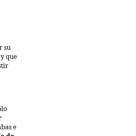
r su
, y que
tir
ólo
r
abas e