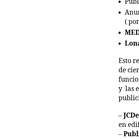
Publ
Anu
( po
MED
Lona
Esto re
de cie
funcio
y las 
public
–
JCD
en edif
–
Publ