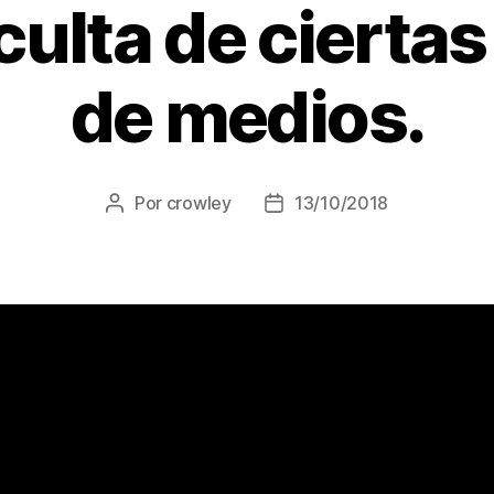
culta de cierta
de medios.
Por
crowley
13/10/2018
Autor
Fecha
de
de
la
la
entrada
entrada