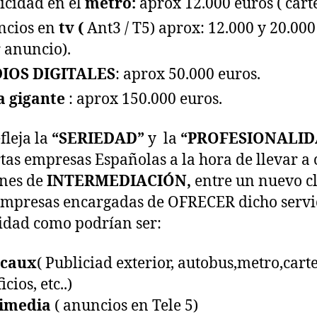
icidad en el
metro:
aprox 12.000 euros ( carte
ncios en
tv (
Ant3 / T5) aprox: 12.000 y 20.000
r anuncio).
IOS DIGITALES
: aprox 50.000 euros.
 gigante
: aprox 150.000 euros.
fleja la
“SERIEDAD”
y la
“PROFESIONALID
rtas empresas Españolas a la hora de llevar a
nes de
INTERMEDIACIÓN,
entre un nuevo cl
empresas encargadas de OFRECER dicho servi
idad como podrían ser:
ecaux
( Publiciad exterior, autobus,metro,cart
icios, etc..)
imedia
( anuncios en Tele 5)