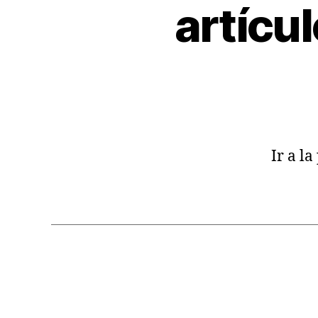
artícul
Ir a l