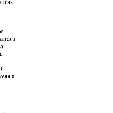
ticas
os
randes
la
.
(
vas e