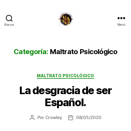
Buscar
Menú
La
Corte
del
Inglés
Categoría:
Maltrato Psicológico
Categorías
MALTRATO PSICOLÓGICO
La desgracia de ser
Español.
Por
Crowley
08/05/2020
Autor
Fecha
de
de
la
la