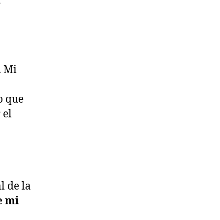
a
. Mi
o que
 el
l de la
e mi