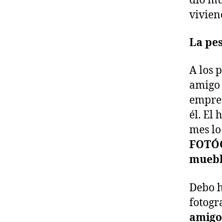
dio mu
vivien
La pes
A los 
amigo 
empres
él. El
mes lo
FOTÓG
muebl
Debo h
fotogr
amigo