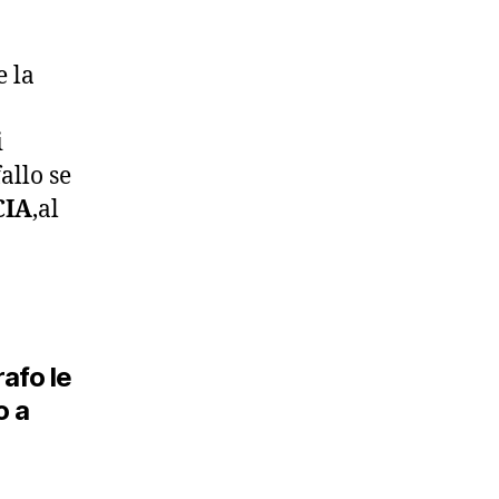
e la
i
allo se
CIA
,al
afo le
o a