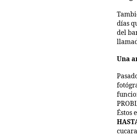
Tambié
días q
del ba
llamad
Una a
Pasado
fotógr
funci
PROBLE
Éstos 
HAST
cucara