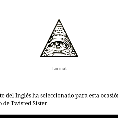
la
la
entrada
entrada
illuminati
te del Inglés ha seleccionado para esta ocasi
 de Twisted Sister.