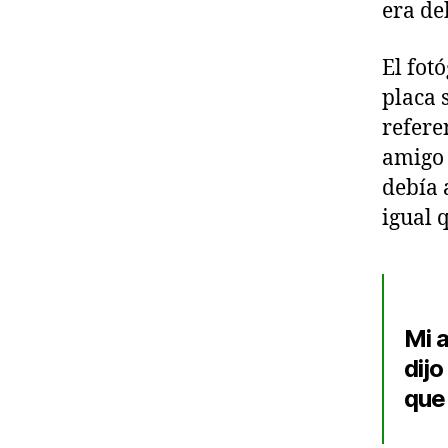
era de
El fot
placa 
refere
amigo 
debía 
igual q
Mi a
dijo
que 