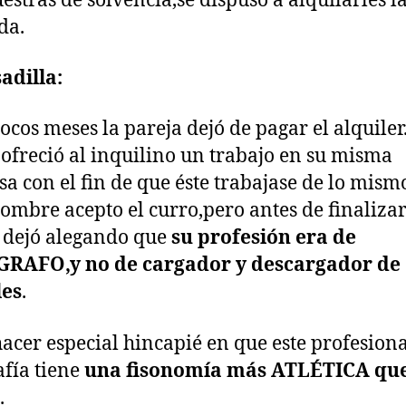
estras de solvencia,se dispuso a alquilarles l
da.
adilla:
pocos meses la pareja dejó de pagar el alquiler
ofreció al inquilino un trabajo en su misma
a con el fin de que éste trabajase de lo mism
 hombre acepto el curro,pero antes de finalizar
 dejó alegando que
su profesión era de
RAFO,y no de cargador y descargador de
es
.
acer especial hincapié en que este profesiona
afía tiene
una fisonomía más ATLÉTICA qu
.