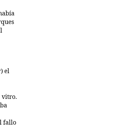
había
rques
l
) el
vitro.
aba
 fallo