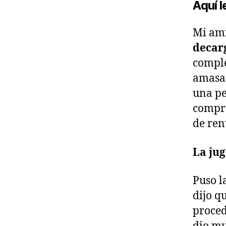
Aquí l
Mi ami
decar
comple
amasar
una pe
compra
de ren
La ju
Puso l
dijo q
proced