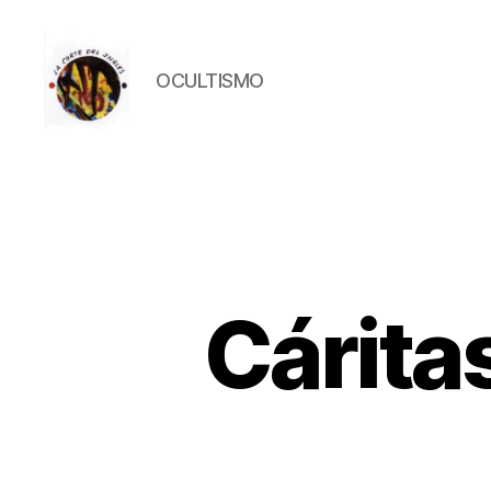
OCULTISMO
La
Corte
del
Inglés
Cárita