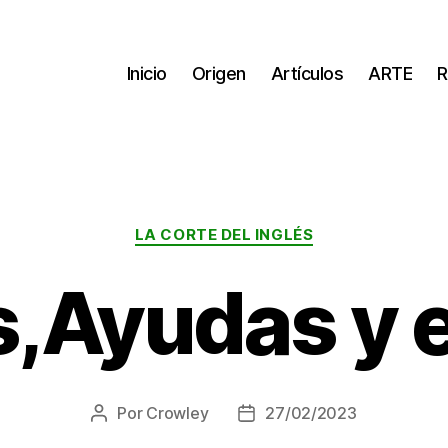
Inicio
Origen
Artículos
ARTE
R
Categorías
LA CORTE DEL INGLÉS
s,Ayudas y 
Por
Crowley
27/02/2023
Autor
Fecha
de
de