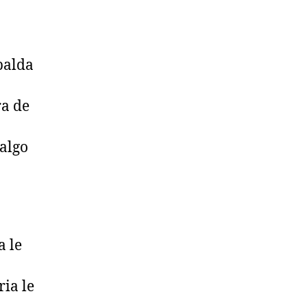
spalda
ra de
 algo
a le
ia le