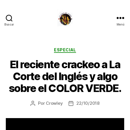
Buscar
Menú
La
Corte
del
Inglés
Categorías
ESPECIAL
El reciente crackeo a La
Corte del Inglés y algo
sobre el COLOR VERDE.
Por
Crowley
22/10/2018
Autor
Fecha
de
de
la
la
entrada
entrada