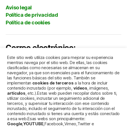
Aviso legal
Política de privacidad
Política de cookies
Correo electrónico:
Este sitio web utiliza cookies para mejorar su experiencia
comercial@lacortedelingles.es
mientras navega por el sitio web. De ellas, las cookies
clasificadas como necesarias se almacenan en su
navegador, ya que son esenciales para el funcionamiento de
las funciones básicas del sitio web. También se
implementan
cookies de terceros
a la hora de incluir
contenido incrustado (por ejemplo,
vídeos
, imágenes,
artículos
, etc.).Estas web pueden recopilar datos sobre ti,
utilizar cookies, incrustar un seguimiento adicional de
terceros, y supervisar tu interacción con ese contenido
incrustado, incluido el seguimiento de tu interacción con el
contenido incrustado si tienes una cuenta y estás conectado
a esa web.Esas webs son principalmente:
Google
,
YOUTUBE
,Facebook,Vimeo,Twitter e
Marca registrada