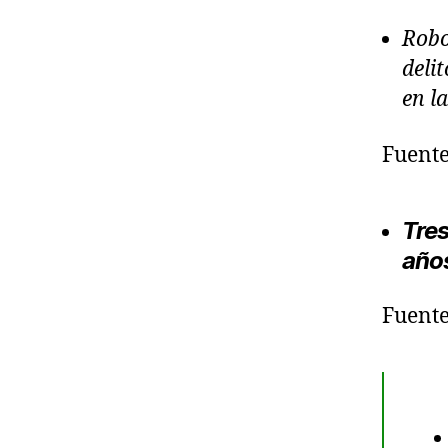
Robo
deli
en l
Fuente
Tres
año
Fuent