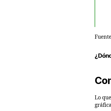
Fuente
¿Dónd
Co
Lo que
gráfic