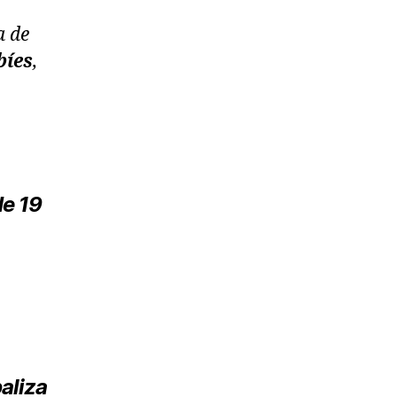
a de
bíes
,
de 19
aliza