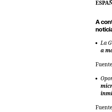
ESPA
A con
notici
La G
a ma
Fuente
Opor
micr
inm
Fuente