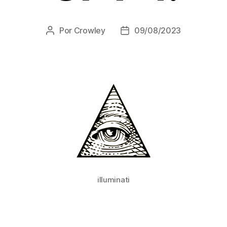
Por
Crowley
09/08/2023
Autor
Fecha
de
de
la
la
entrada
entrada
illuminati