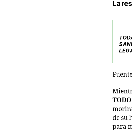
La re
TOD
SAN
LEG
Fuente
Mientr
TODO
morirá
de su 
para 