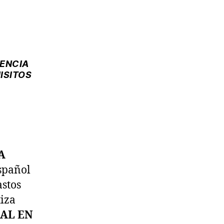
TENCIA
ISITOS
A
español
astos
tiza
AL EN