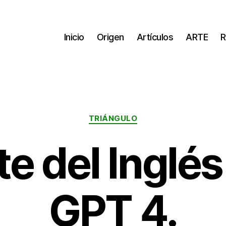
Inicio
Origen
Artículos
ARTE
R
Categorías
TRIÁNGULO
te del Inglés
GPT 4.