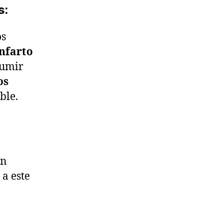
s:
os
nfarto
sumir
os
ble.
un
a este