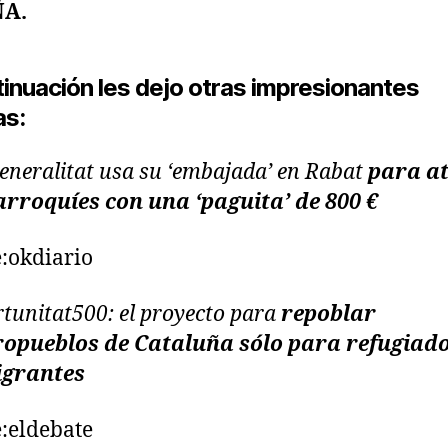
ÑA.
tinuación les dejo otras impresionantes
as:
eneralitat usa su ‘embajada’ en Rabat
para a
rroquíes con una ‘paguita’ de 800 €
:okdiario
tunitat500: el proyecto para
repoblar
opueblos de Cataluña sólo para refugiado
igrantes
:eldebate