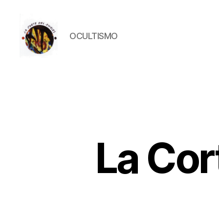
OCULTISMO
La
Corte
del
Inglés
La Cor