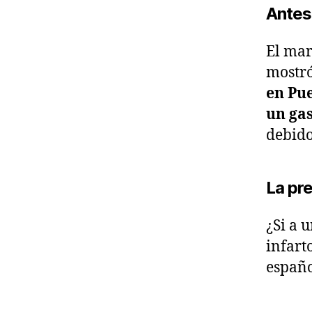
Antes
El mar
mostró
en Pue
un gas
debido
La pre
¿Si a 
infart
españo