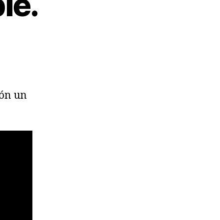
le.
ión un