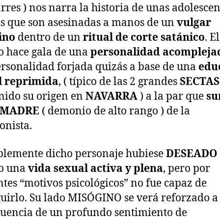
rres ) nos narra la historia de unas adolescen
s que son asesinadas a manos de un
vulgar
ino
dentro de un
ritual de corte satánico
. El
o hace gala de una
personalidad acompleja
rsonalidad forjada quizás a base de una
edu
l reprimida
, ( típico de las 2 grandes
SECTAS
nido su origen en
NAVARRA
) a la par que
su
MADRE
( demonio de alto rango ) de la
onista.
lemente dicho personaje hubiese
DESEADO
do una
vida sexual activa y plena
, pero por
ntes “motivos psicológicos” no fue capaz de
uirlo. Su lado MISÓGINO se verá reforzado a
uencia de un profundo sentimiento de