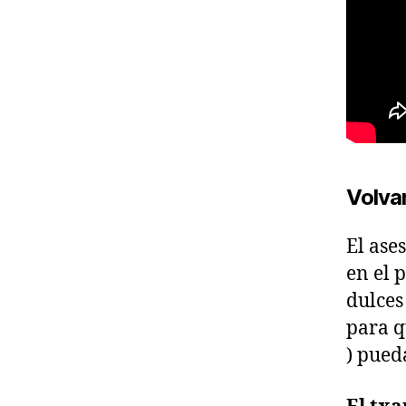
Volva
El ase
en el 
dulces
para q
) pued