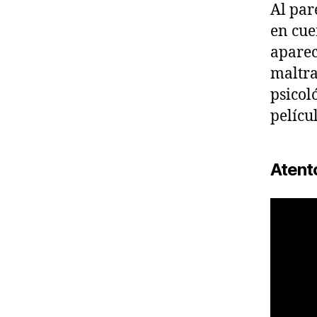
Al par
en cue
aparec
maltra
psicol
pelícu
Atento