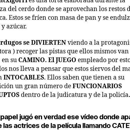
ntxigorri
es una torta elaborada durante la
a del cerdo donde se aprovechan los restos 
a. Estos se fríen con masa de pan y se endul
 y azúcar.
erdugos se DIVIERTEN
viendo a la protagonis
tora ) recoger las pistas que ellos mismos van
 en su
CAMINO. El JUEGO
empleado por est
los nos lleva a pensar que estos siervos del ma
n
INTOCABLES
. Ellos saben que tienen a su
ición un gran número de
FUNCIONARIOS
UPTOS
dentro de la judicatura y de la policía
 papel jugó en verdad ese vídeo donde a
 las actrices de la película llamando CAT