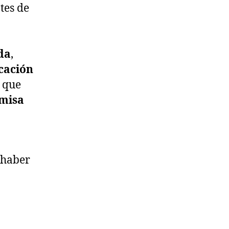
tes de
da
,
cación
que
misa
haber