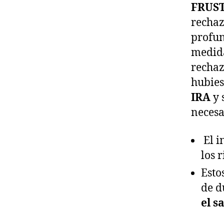
FRUS
rechaz
profun
medid
rechaz
hubies
IRA
y 
necesa
El i
los 
Esto
de d
el s