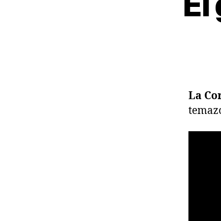
El
La Cor
temaz