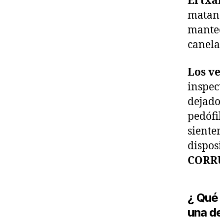
El txa
matanz
mantec
canela
Los v
inspec
dejado
pedófi
siente
dispos
CORR
¿ Qué
una de