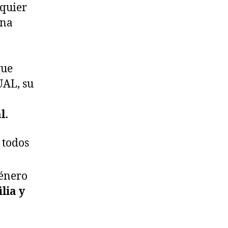
lquier
una
que
UAL, su
l.
 todos
género
lia y