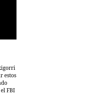
igorri
r estos
ado
 el FBI