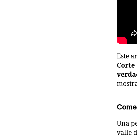
Este a
Corte 
verda
mostr
Come
Una pe
valle 