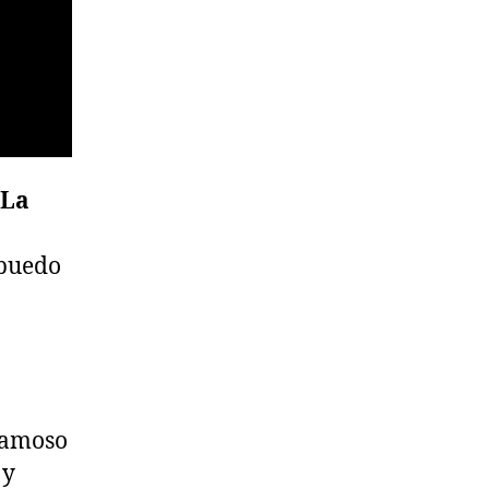
La
 puedo
 famoso
 y