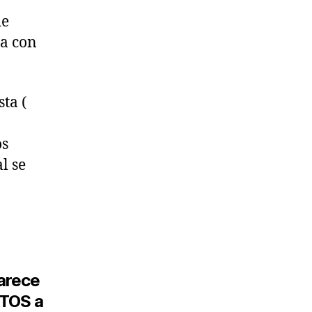
de
za con
ta (
os
l se
.
parece
ETOS a