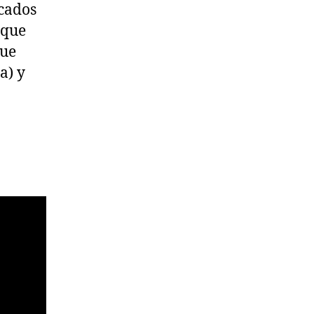
icados
 que
ue
a) y