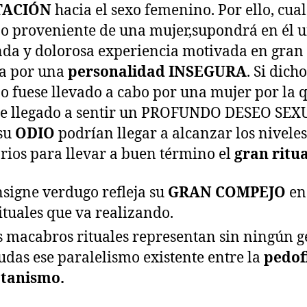
TACIÓN
hacia el sexo femenino. Por ello, cua
o proveniente de una mujer,supondrá en él 
da y dolorosa experiencia motivada en gran
a por una
personalidad INSEGURA
. Si dicho
o fuese llevado a cabo por una mujer por la 
e llegado a sentir un PROFUNDO DESEO SEX
su
ODIO
podrían llegar a alcanzar los niveles
rios para llevar a buen término el
gran ritua
nsigne verdugo refleja su
GRAN COMPEJO
en
rituales que va realizando.
s macabros rituales representan sin ningún 
udas ese paralelismo existente entre la
pedofi
atanismo.