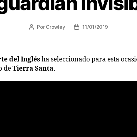
 guardián invisib
Por
Crowley
11/01/2019
Autor
Fecha
de
de
la
la
entrada
entrada
te del Inglés
ha seleccionado para esta ocas
o de
Tierra Santa.