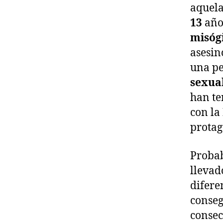
aquela
13
año
misóg
asesin
una pe
sexua
han te
con la
protag
Probab
lleva
difere
conseg
consec