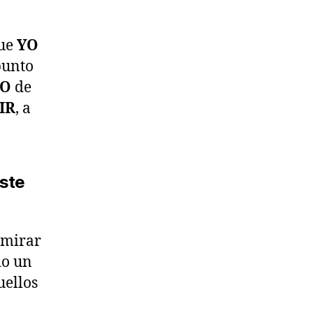
que
YO
punto
TO
de
IR
, a
ste
 mirar
do un
uellos