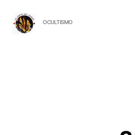
OCULTISMO
La
Corte
del
Inglés