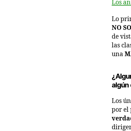
Los an
Lo pri
NO SO
de vis
las cl
una
M
¿Algu
algún 
Los ún
por el
verda
dirige