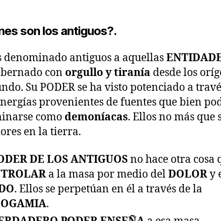
nes son los antiguos?.
 denominado antiguos a aquellas
ENTIDAD
obernado con
orgullo y tiranía
desde los orí
ndo. Su PODER se ha visto potenciado a travé
energías provenientes de fuentes que bien po
inarse como
demoníacas
. Ellos no más que 
ores en la tierra.
PODER DE LOS ANTIGUOS
no hace otra cosa 
NTROLAR
a la masa por medio del
DOLOR
y 
DO
. Ellos se perpetúan en él a través de la
DOGAMIA
.