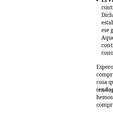
El 
cont
Dich
esta
ese 
Aque
cont
cono
Espero
compre
cosa q
(
endo
hemos
compr