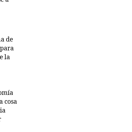
na de
 para
e la
nomía
a cosa
ia
r