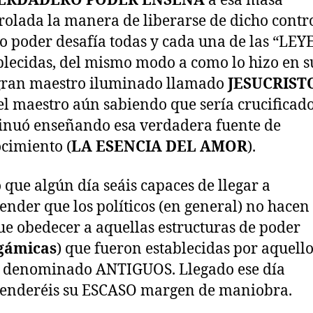
VERDADERO PODER ENSEÑA
a esa masa
rolada la manera de liberarse de dicho contro
o poder desafía todas y cada una de las “LEY
blecidas, del mismo modo a como lo hizo en s
gran maestro iluminado llamado
JESUCRIST
l maestro aún sabiendo que sería crucificad
inuó enseñando esa verdadera fuente de
cimiento (
LA
ESENCIA DEL AMOR
).
 que algún día seáis capaces de llegar a
nder que los políticos (en general) no hacen
ue obedecer a aquellas estructuras de poder
gámicas
) que fueron establecidas por aquell
 denominado ANTIGUOS. Llegado ese día
enderéis su ESCASO margen de maniobra.