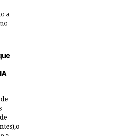
o a
omo
que
IA
 de
s
 de
ntes),o
se a