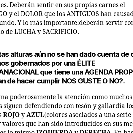
es. Deberán sentir en sus propias carnes el
GO y el DOLOR que los ANTIGUOS han causad
undo. Y lo más importante:deberán servir c
lo de LUCHA y SACRIFICIO.
tas alturas aún no se han dado cuenta de 
os gobernados por una ÉLITE
NACIONAL que tiene una AGENDA PROP
an de hacer cumplir NOS GUSTE O NO?.
ama poderosamente la atención como muchos
s siguen defendiendo con tesón y gallardía lo
s
ROJO
y
AZUL
(colores asociados a una serie
y valores que han sido introducidos en sus me
 es lo mismo
IZQUIERDA
y
DERECHA
. En ba