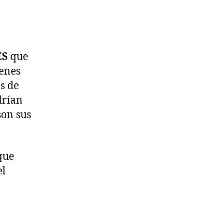
ES
que
genes
s de
drían
son sus
que
el