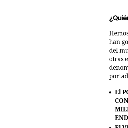
¿Quié
Hemos
han g
del mu
otras 
denom
portad
El 
CO
MIE
EN