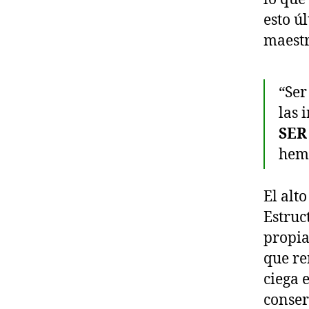
esto ú
maest
“Ser
las 
SER
hemi
El alt
Estruc
propia
que re
ciega 
conser