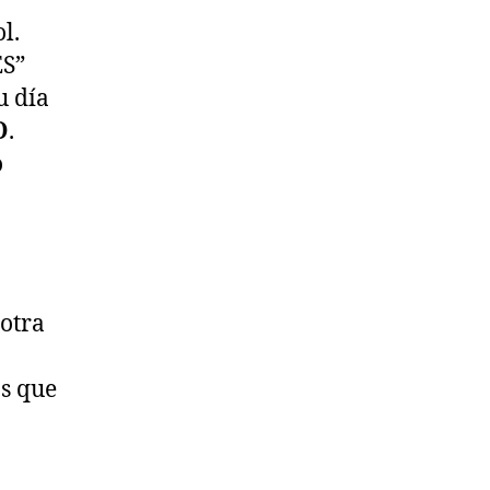
l.
ES”
u día
O
.
o
 otra
os que