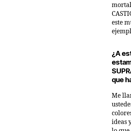
mortal
CASTI
este m
ejemp
¿A es
estam
SUPRA
que h
Me ll
ustede
colore
ideas 
lo que