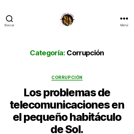
Buscar
Menú
La
Corte
del
Inglés
Categoría:
Corrupción
Categorías
CORRUPCIÓN
Los problemas de
telecomunicaciones en
el pequeño habitáculo
de Sol.