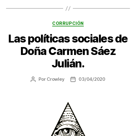
Categorías
CORRUPCIÓN
Las políticas sociales de
Doña Carmen Sáez
Julián.
Por
Crowley
03/04/2020
Autor
Fecha
de
de
la
la
entrada
entrada