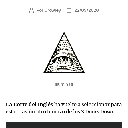
Por
Crowley
22/05/2020
Autor
Fecha
de
de
la
la
entrada
entrada
illuminati
La Corte del Inglés
ha vuelto a seleccionar para
esta ocasión otro temazo de los 3 Doors Down