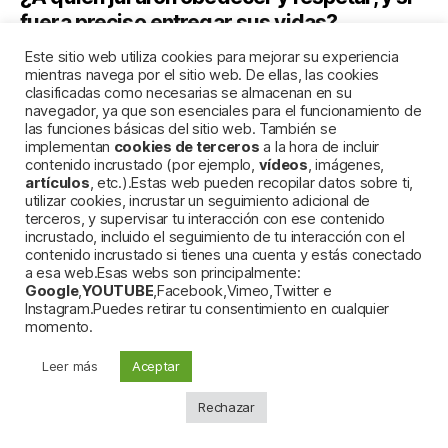
fuera preciso entregar sus vidas?
Este sitio web utiliza cookies para mejorar su experiencia
Al REY Juan Carlos I (el heredero de FRANCO).
mientras navega por el sitio web. De ellas, las cookies
clasificadas como necesarias se almacenan en su
navegador, ya que son esenciales para el funcionamiento de
Con respecto al Rey emérito:
las funciones básicas del sitio web. También se
implementan
cookies de terceros
a la hora de incluir
contenido incrustado (por ejemplo,
vídeos
, imágenes,
artículos
, etc.).Estas web pueden recopilar datos sobre ti,
El horizonte judicial del Rey emérito podría
utilizar cookies, incrustar un seguimiento adicional de
situarse en torno a los delitos fiscal y de
terceros, y supervisar tu interacción con ese contenido
blanqueo (penados con hasta seis años de
incrustado, incluido el seguimiento de tu interacción con el
contenido incrustado si tienes una cuenta y estás conectado
cárcel en el Código Penal) en caso de que se
a esa web.Esas webs son principalmente:
abra una investigación en el Tribunal
Google
,
YOUTUBE
,Facebook,Vimeo,Twitter e
Supremo contra él. Eso podría ocurrir cuando
Instagram.Puedes retirar tu consentimiento en cualquier
momento.
la Fiscalía suiza remita a España los datos de
la investigación que tiene abierta desde el
Leer más
Aceptar
verano de 2018 sobre dos
FUNDACIONES
Rechazar
OFFSHORE
titulares de cuentas
en bancos
SUIZOS
y de las que Juan Carlos I es