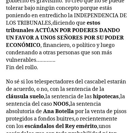
gobierno es gravísimo. Yo creo que no se puede
tolerar bajo ningún concepto porque estás
poniendo en entredicho la INDEPENDENCIA DE
LOS TRIBUNALES,diciendo que
estos
tribunales ACTÚAN POR PODERES DANDO
UN FAVOR A UNOS SEÑORES POR SU PODER
ECONÓMICO
, financiero, o político y luego
condenando a otras personas que son más
vulnerables………….
Fin del rollo.
No sé si los telespectadores del cascabel estarán
de acuerdo, o no, con la sentencia de la
cláusula suelo
,la sentencia de las
hipotecas
,la
sentencia del caso
NOOS,
la sentencia
absolutoria de
Ana Botella
por la venta de pisos
protegidos a fondos buitres,o recientemente
con los
escándalos del Rey emérito
,unos