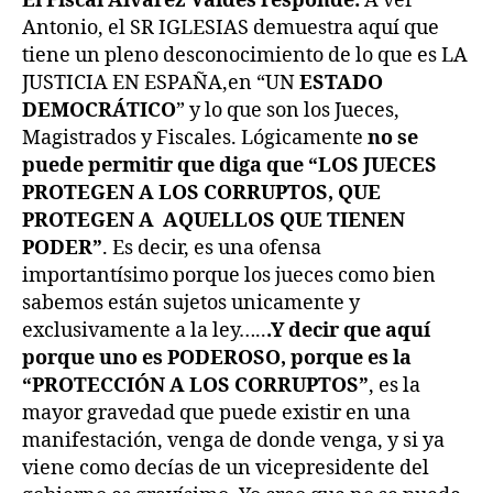
El Fiscal Álvarez Valdés responde:
A ver
Antonio, el SR IGLESIAS demuestra aquí que
tiene un pleno desconocimiento de lo que es LA
JUSTICIA EN ESPAÑA,en “UN
ESTADO
DEMOCRÁTICO
” y lo que son los Jueces,
Magistrados y Fiscales. Lógicamente
no se
puede permitir que diga que “LOS JUECES
PROTEGEN A LOS CORRUPTOS, QUE
PROTEGEN A AQUELLOS QUE TIENEN
PODER”
. Es decir, es una ofensa
importantísimo porque los jueces como bien
sabemos están sujetos unicamente y
exclusivamente a la ley…..
.Y decir que aquí
porque uno es PODEROSO, porque es la
“PROTECCIÓN A LOS CORRUPTOS”
, es la
mayor gravedad que puede existir en una
manifestación, venga de donde venga, y si ya
viene como decías de un vicepresidente del