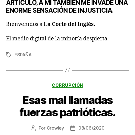
ARTÍCULO, A MÍ TAMBIÉN ME INVADE UNA
ENORME SENSACIÓN DE INJUSTICIA.
Bienvenidos a
La Corte del Inglés.
El medio digital de la minoría despierta.
ESPAÑA
Etiquetas
Categorías
CORRUPCIÓN
Esas mal llamadas
fuerzas patrióticas.
Por
Crowley
08/06/2020
Autor
Fecha
de
de