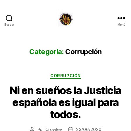
Buscar
Menú
La
Corte
del
Inglés
Categoría:
Corrupción
Categorías
CORRUPCIÓN
Ni en sueños la Justicia
española es igual para
todos.
Por
Crowley
23/06/2020
Autor
Fecha