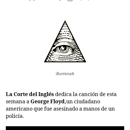
de
de
la
la
entrada
entrada
illuminati
La Corte del Inglés
dedica la canción de esta
semana a
George Floyd
,un ciudadano
americano que fue asesinado a manos de un
policía.