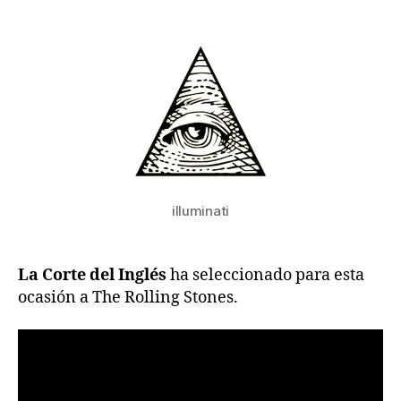
la
la
entrada
entrada
illuminati
La Corte del Inglés
ha seleccionado para esta
ocasión a The Rolling Stones.