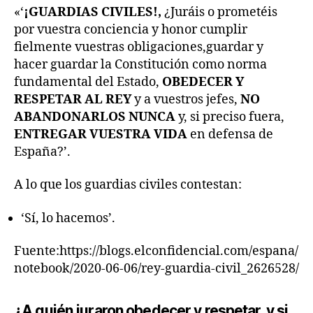
«‘
¡GUARDIAS CIVILES!,
¿Juráis o prometéis
por vuestra conciencia y honor cumplir
fielmente vuestras obligaciones,guardar y
hacer guardar la Constitución como norma
fundamental del Estado,
OBEDECER Y
RESPETAR AL REY
y a vuestros jefes,
NO
ABANDONARLOS NUNCA
y, si preciso fuera,
ENTREGAR VUESTRA VIDA
en defensa de
España?’.
A lo que los guardias civiles contestan:
‘Sí, lo hacemos’.
Fuente:https://blogs.elconfidencial.com/espana/
notebook/2020-06-06/rey-guardia-civil_2626528/
¿A quién juraron obedecer y respetar, y si