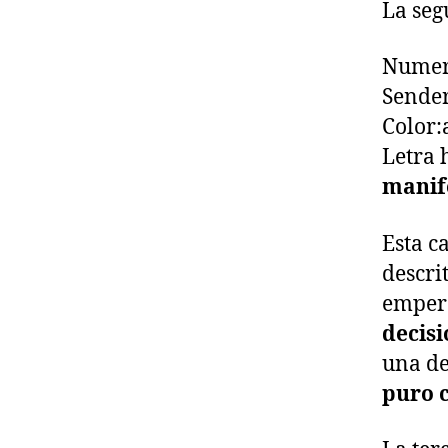
La seg
Numer
Sende
Color
Letra 
manif
Esta c
descri
emper
decis
una d
puro 