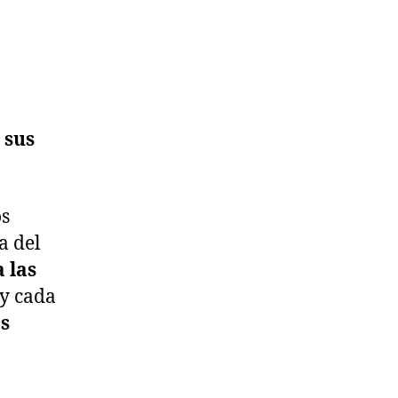
 sus
os
a del
 las
 y cada
s