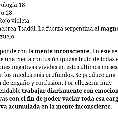
ología:18
ro:28
Rojo violeta
hebrea:Tsaddi. La fuerza serpentina,
el magn
nzuelo.
ponde con la
mente inconsciente.
En este se
e una cierta confusión quizás fruto de todas 
nes negativas vividas en estos últimos meses
n los miedos más profundos. Se produce una
 de engaño y confusión. Por ello,sería muy
endable
trabajar diariamente con emocio
vas con el fin de poder vaciar toda esa car
iva acumulada en la mente inconsciente
.