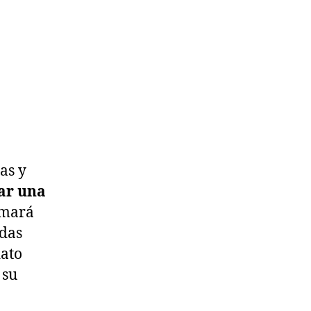
as y
ar una
imará
idas
dato
 su