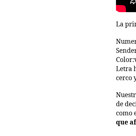
La pri
Numero
Sende
Color:
Letra 
cerco y
Nuestr
de dec
como e
que af