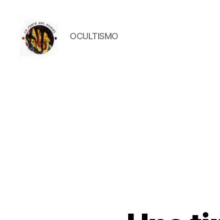
OCULTISMO
La
Corte
del
Inglés