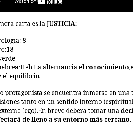
mera carta es la
JUSTICIA
:
logía: 8
ro:18
verde
hebrea:Heh.La alternancia,
el conocimiento
,
 el equilibrio.
o protagonista se encuentra inmerso en una
isiones tanto en un sentido interno (espiritua
xterno (ego).En breve deberá tomar una
dec
ectará de lleno a su entorno más cercano.