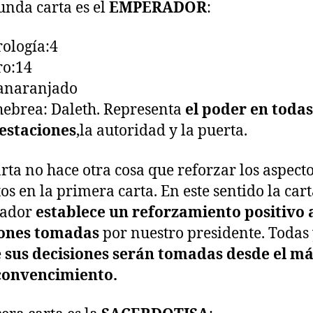
unda carta es el
EMPERADOR
:
ología:4
ro:14
:anaranjado
hebrea: Daleth. Representa
el poder en todas
estaciones
,la autoridad y la puerta.
arta no hace otra cosa que reforzar los aspect
tos en la primera carta. En este sentido la cart
ador
establece un reforzamiento positivo a
iones tomadas
por nuestro presidente. Todas
e
sus decisiones serán tomadas desde el má
convencimiento.