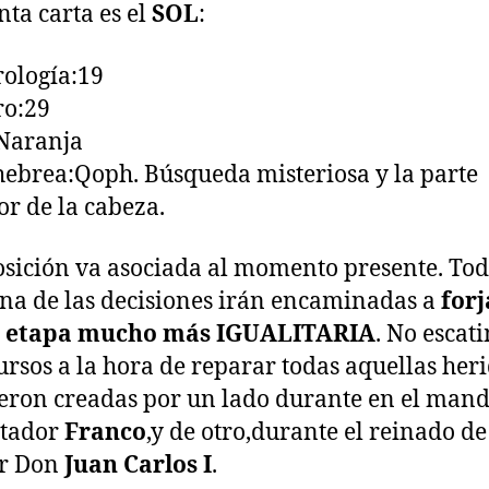
nta carta es el
SOL
:
ología:19
ro:29
Naranja
hebrea:Qoph. Búsqueda misteriosa y la parte
or de la cabeza.
osición va asociada al momento presente. Tod
na de las decisiones irán encaminadas a
forj
 etapa mucho más IGUALITARIA
. No escat
ursos a la hora de reparar todas aquellas her
eron creadas por un lado durante en el man
ctador
Franco
,y de otro,durante el reinado de
or Don
Juan Carlos I
.