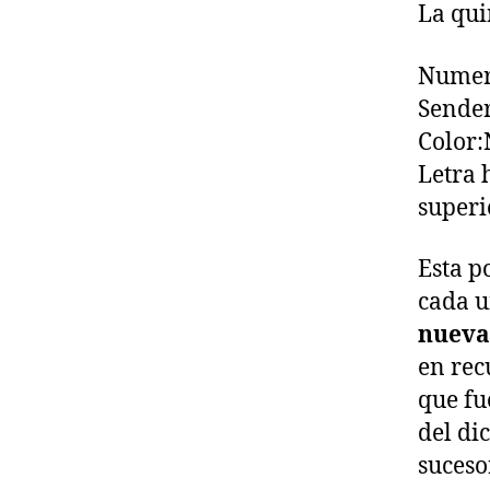
La qui
Numer
Sende
Color:
Letra 
superi
Esta p
cada u
nueva
en rec
que fu
del di
suces