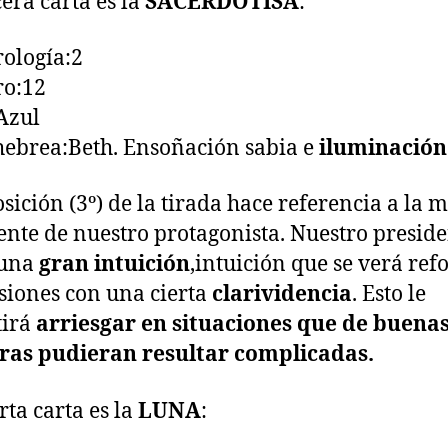
cera carta es la
SACERDOTISA
:
ología:2
ro:12
Azul
hebrea:Beth. Ensoñación sabia e
iluminación
osición (3º) de la tirada hace referencia a la 
ente de nuestro protagonista. Nuestro presid
 una
gran intuición
,intuición que se verá ref
siones con una cierta
clarividencia
. Esto le
tirá
arriesgar en situaciones que de buenas
ras pudieran resultar complicadas.
rta carta es la
LUNA
: