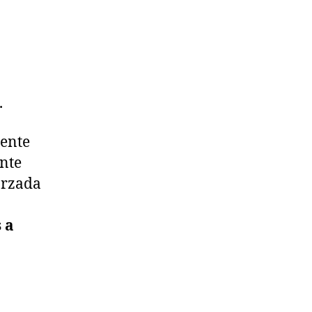
.
mente
ente
orzada
 a