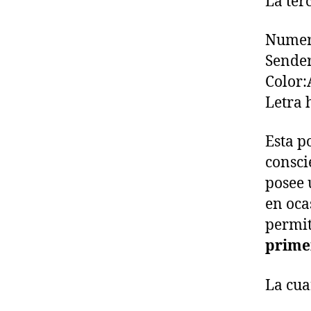
La ter
Numer
Sende
Color:
Letra 
Esta p
consci
posee
en oca
permi
prime
La cua