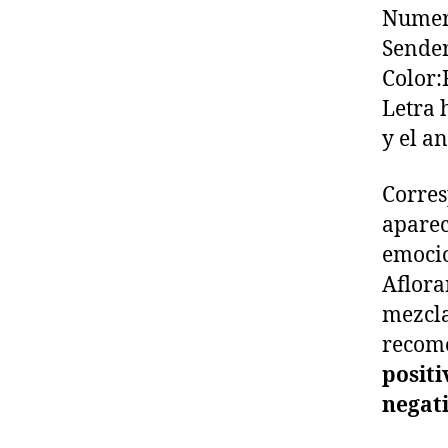
Numer
Sende
Color:
Letra 
y el a
Corres
aparec
emocio
Aflora
mezcla
recom
positi
negat