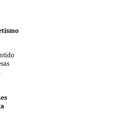
etismo
ntido
esas
.
nes
ga