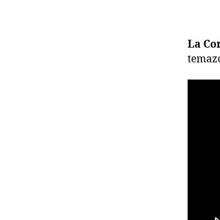
La Cor
temazo