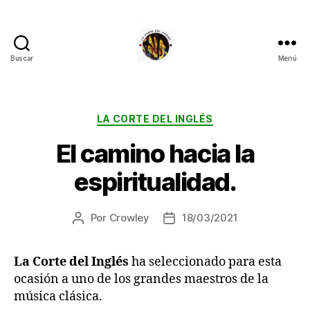
Buscar
Menú
La
Corte
del
Inglés
Categorías
LA CORTE DEL INGLÉS
El camino hacia la
espiritualidad.
Por
Crowley
18/03/2021
Autor
Fecha
de
de
la
la
La Corte del Inglés
ha seleccionado para esta
entrada
entrada
ocasión a uno de los grandes maestros de la
música clásica.