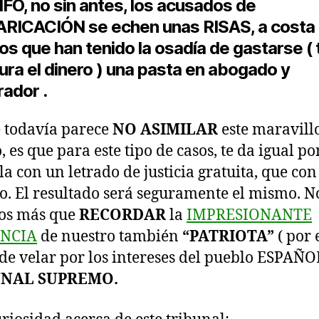
FO, no sin antes, los acusados de
RICACIÓN se echen unas RISAS, a costa
os que han tenido la osadía de gastarse ( t
ura el dinero ) una pasta en abogado y
rador .
 todavía parece
NO ASIMILAR
este maravill
, es que para este tipo de casos, te da igual po
la con un letrado de justicia gratuita, que co
o. El resultado será seguramente el mismo. N
os más que
RECORDAR
la
IMPRESIONANTE
NCIA
de nuestro también
“PATRIOTA”
( por 
de velar por los intereses del pueblo ESPAÑO
UNAL SUPREMO.