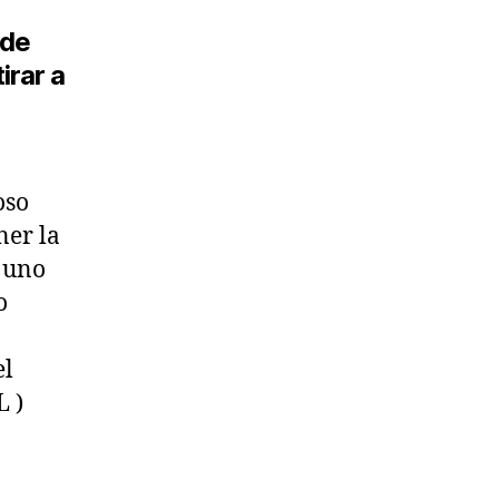
 de
irar a
oso
ner la
n uno
o
el
L )