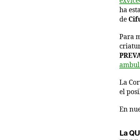
exvice
ha est
de
Cif
Para m
criatu
PREV
ambula
La Cor
el pos
En nue
La QU