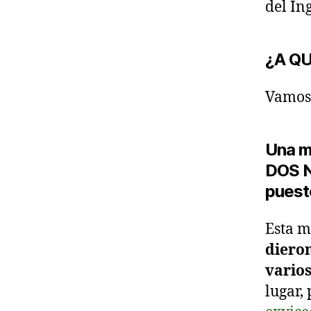
del Ing
¿A Q
Vamos 
Una m
DOS N
puest
Esta m
dieron
vario
lugar,