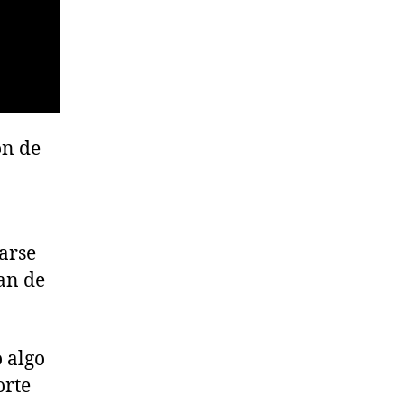
ón de
darse
an de
 algo
orte