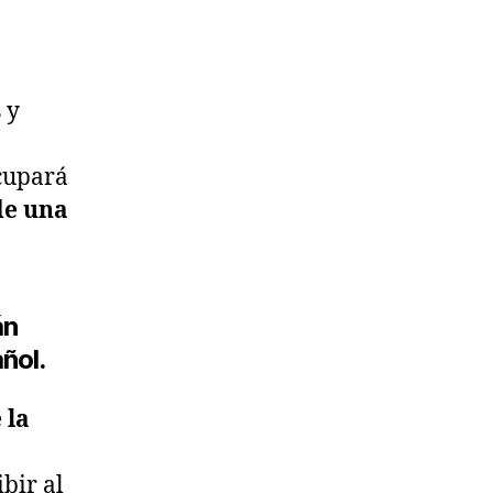
 y
ocupará
e una
án
ñol.
 la
bir al