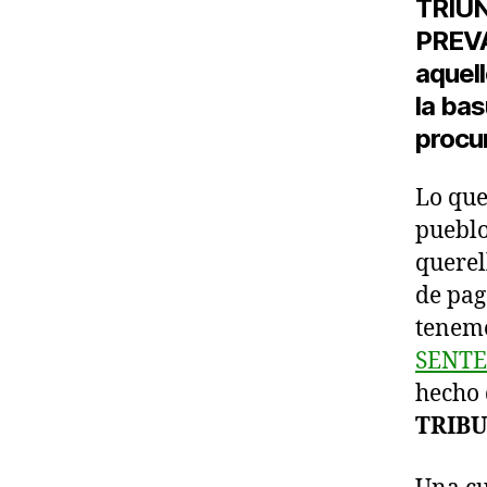
TRIUN
PREVA
aquell
la bas
procu
Lo que
pueblo
querel
de pag
tenem
SENTE
hecho 
TRIB