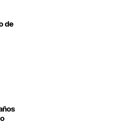
o de
 años
mo