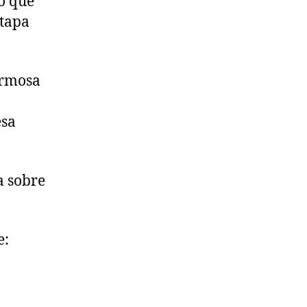
o que
etapa
ermosa
esa
a sobre
e: