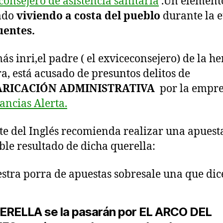
consejero de asistencia sanitaria
.Un element
ado
viviendo a costa del pueblo
durante la 
uentes.
ás inri,el padre ( el exviceconsejero) de la h
ra, está acusado de presuntos delitos de
ARICACIÓN ADMINISTRATIVA
por la empr
ncias Alerta.
te del Inglés recomienda realizar una apuest
ible resultado de dicha querella:
stra porra de apuestas sobresale una que dic
ERELLA se la pasarán por EL ARCO DEL