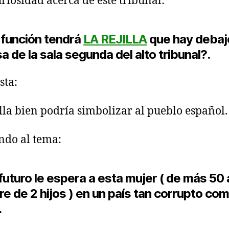
riosidad acerca de este tribunal:
 función tendrá
LA REJILLA
que hay debaj
a de la sala segunda del alto tribunal?.
sta:
illa bien podría simbolizar al pueblo español.
ndo al tema:
futuro le espera a esta mujer ( de más 50
e de 2 hijos ) en un país tan corrupto co
.