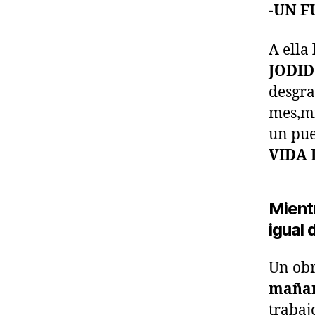
-UN F
A ella
JODI
desgra
mes,mi
un pue
VIDA 
Mient
igual 
Un obr
maña
trabaj