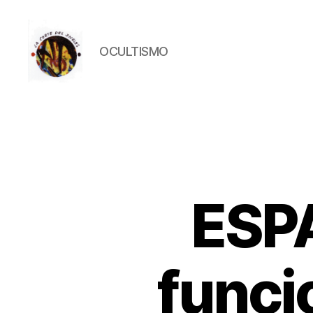
OCULTISMO
La
Corte
del
Inglés
ESPA
funci