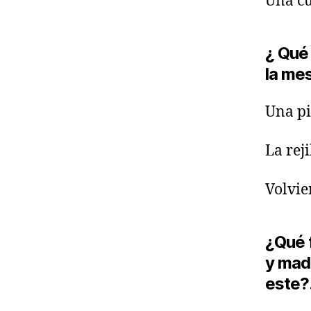
Una cu
¿ Qué
la mes
Una pi
La rej
Volvie
¿Qué 
y madr
este?