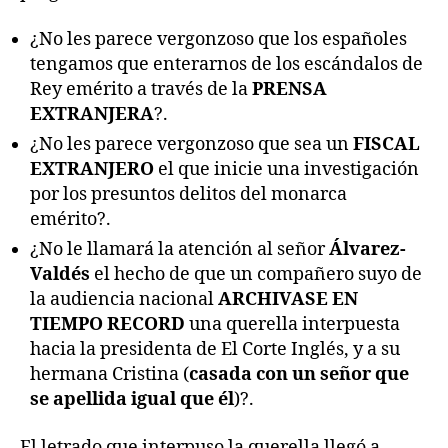
¿No les parece vergonzoso que los españoles
tengamos que enterarnos de los escándalos de
Rey emérito a través de la
PRENSA
EXTRANJERA
?.
¿No les parece vergonzoso que sea un
FISCAL
EXTRANJERO
el que inicie una investigación
por los presuntos delitos del monarca
emérito?.
¿No le llamará la atención al señor
Álvarez-
Valdés
el hecho de que un compañero suyo de
la audiencia nacional
ARCHIVASE EN
TIEMPO RECORD
una querella interpuesta
hacia la presidenta de El Corte Inglés, y a su
hermana Cristina (
casada con un señor que
se apellida igual que él
)?.
El letrado que interpuso la querella llegó a