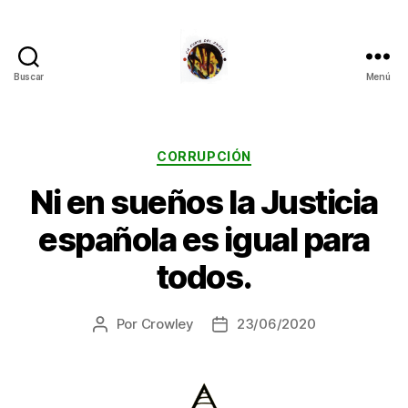
Buscar
Menú
La
Corte
del
Inglés
Categorías
CORRUPCIÓN
Ni en sueños la Justicia
española es igual para
todos.
Por
Crowley
23/06/2020
Autor
Fecha
de
de
la
la
entrada
entrada