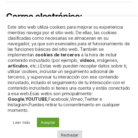
Correo electrónico:
Este sitio web utiliza cookies para mejorar su experiencia
comercial@lacortedelingles.es
mientras navega por el sitio web. De ellas, las cookies
clasificadas como necesarias se almacenan en su
navegador, ya que son esenciales para el funcionamiento de
las funciones básicas del sitio web. También se
implementan
cookies de terceros
a la hora de incluir
contenido incrustado (por ejemplo,
vídeos
, imágenes,
artículos
, etc.).Estas web pueden recopilar datos sobre ti,
utilizar cookies, incrustar un seguimiento adicional de
terceros, y supervisar tu interacción con ese contenido
incrustado, incluido el seguimiento de tu interacción con el
contenido incrustado si tienes una cuenta y estás conectado
a esa web.Esas webs son principalmente:
Google
,
YOUTUBE
,Facebook,Vimeo,Twitter e
Marca registrada
Instagram.Puedes retirar tu consentimiento en cualquier
momento.
Leer más
Aceptar
© 2026
La Corte del Inglés
Subir
↑
Rechazar