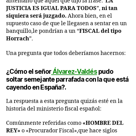
antemano que aquel que dijo la frase:”
LA
JUSTICIA ES IGUAL PARA TODOS
”,
ni tan
siquiera será juzgado.
Ahora bien, en el
supuesto caso de que le llegasen a sentar en un
banquillo,le pondrían a un “
FISCAL del tipo
Horrach
”.
Una pregunta que todos deberíamos hacernos:
¿Cómo el señor
Álvarez-Valdés
pudo
soltar semejante parrafada con la que está
cayendo en España?.
La respuesta a esta pregunta quizás esté en la
historia del ministerio fiscal español:
Comúnmente referidas como
«HOMBRE DEL
REY»
o «Procurador Fiscal»,que hace siglos