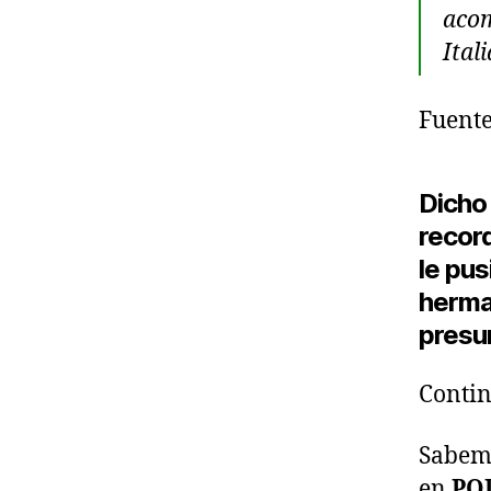
acom
Itali
Fuente
Dicho
record
le pus
herma
presun
Conti
Sabemo
en
PO