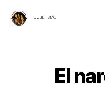
OCULTISMO
La
Corte
del
Inglés
El na