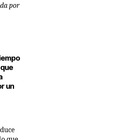
ida por
tiempo
 que
a
or un
aduce
,lo que