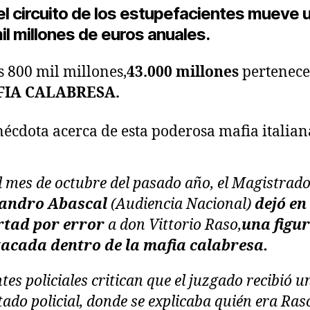
el circuito de los estupefacientes mueve 
l millones de euros anuales.
s 800 mil millones,
43.000 millones
pertenece
IA CALABRESA.
écdota acerca de esta poderosa mafia italian
l mes de octubre del pasado año, el Magistrad
jandro Abascal
(Audiencia Nacional)
dejó en
rtad por error
a don Vittorio Raso,
una figu
tacada dentro de la mafia calabresa.
tes policiales critican que el juzgado recibió u
tado policial, donde se explicaba quién era Ras