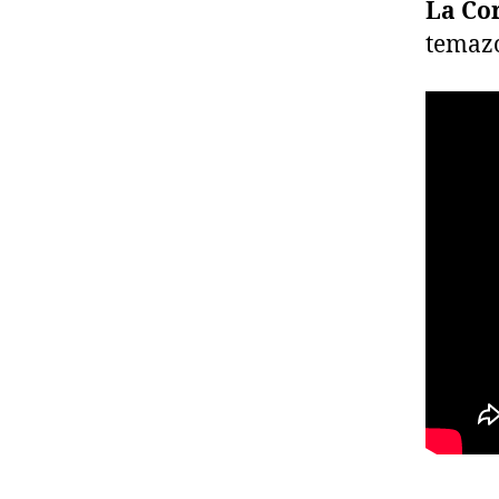
La Cor
temazo