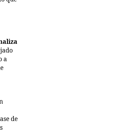
naliza
ejado
o a
ue
an
base de
s