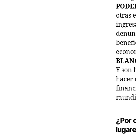
PODER
otras 
ingres
denunc
benefi
econom
BLAN
Y son 
hacer 
financ
mundi
¿Por 
lugar