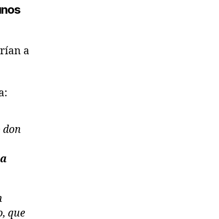
unos
rían a
a:
o don
ra
n
o, que