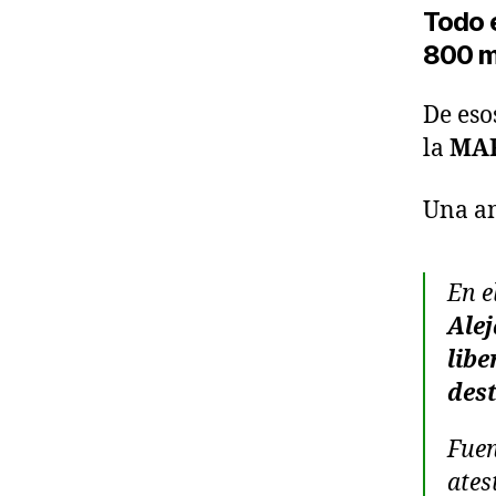
Todo 
800 mi
De eso
la
MAF
Una an
En e
Ale
libe
des
Fuen
ates