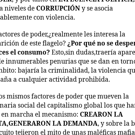
a niveles de
CORRUPCIÓN
y se asocia
ablemente con violencia.
factores de poder,¿realmente les interesa la
rición de este flagelo?
¿Por qué no se despe
ces el consumo?
Esto,sin dudas,traería apar
 de innumerables penurias que se dan en torn
mbito: bajaría la criminalidad, la violencia q
ña a cualquier actividad prohibida.
os mismos factores de poder que mueven la
aria social del capitalismo global los que h
o en marcha el mecanismo:
CREARON LA
TA,GENERARON LA DEMANDA
, y sobre la 
rcuito tejieron el mito de unas maléficas mafia