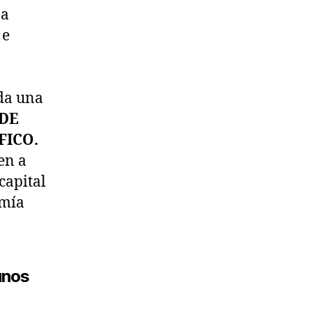
 a
 e
oda una
DE
FICO.
en a
capital
omía
unos