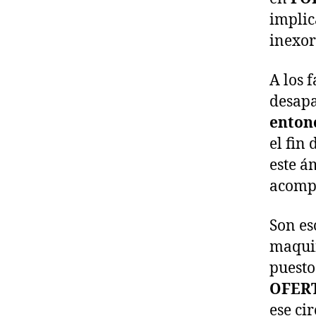
implic
inexor
A los 
desapa
enton
el fin
este á
acompa
Son es
maquin
puest
OFER
ese ci