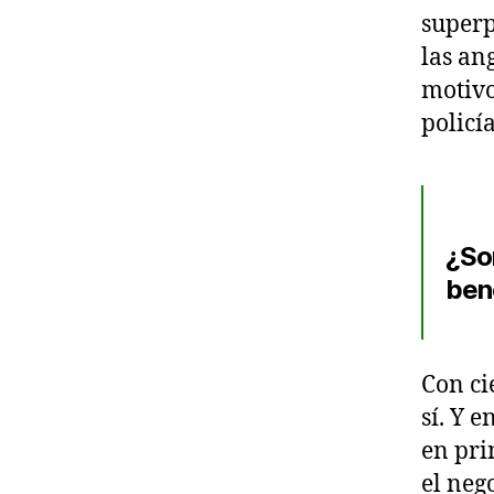
superp
las an
motivo
policí
¿Son
ben
Con ci
sí. Y 
en pri
el neg