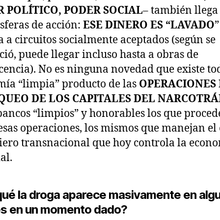
 POLÍTICO, PODER SOCIAL
– también llega
esferas de acción:
ESE DINERO ES “LAVADO
”
a a circuitos socialmente aceptados (según se
ió, puede llegar incluso hasta a obras de
cencia). No es ninguna novedad que existe t
ía “limpia” producto de las
OPERACIONES 
QUEO DE LOS CAPITALES DEL NARCOTRÁ
bancos “limpios” y honorables los que proced
esas operaciones, los mismos que manejan el 
iero transnacional que hoy controla la econ
al.
qué la droga aparece masivamente en alg
es en un momento dado?