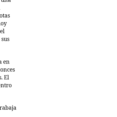
 una
a
otas
hoy
el
 sus
a en
tonces
. El
entro
trabaja