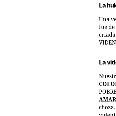
La hu
Una ve
fue de
criada
VIDEN
La vi
Nuestr
COLO
POBRES
AMAR
choza.
vident