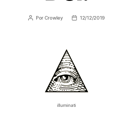
Por
Crowley
12/12/2019
Autor
Fecha
de
de
la
la
entrada
entrada
illuminati