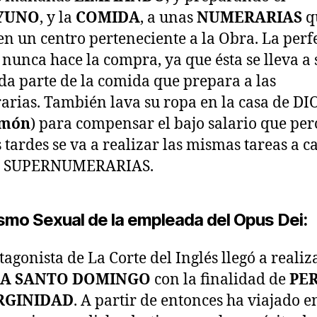
YUNO
, y la
COMIDA
, a unas
NUMERARIAS
q
en un centro perteneciente a la Obra. La perf
 nunca hace la compra, ya que ésta se lleva a 
da parte de la comida que prepara a las
rias. También lava su ropa en la casa de DI
món
) para compensar el bajo salario que per
s tardes se va a realizar las mismas tareas a c
as SUPERNUMERARIAS.
ismo Sexual de la empleada del Opus Dei:
tagonista de La Corte del Inglés llegó a realiz
E A SANTO DOMINGO
con la finalidad de
PE
RGINIDAD
. A partir de entonces ha viajado e