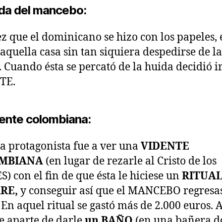
ida del mancebo:
z que el dominicano se hizo con los papeles, é
 aquella casa sin tan siquiera despedirse de l
. Cuando ésta se percató de la huida decidió i
TE.
dente colombiana:
a protagonista fue a ver una
VIDENTE
MBIANA
(en lugar de rezarle al Cristo de los
) con el fin de que ésta le hiciese un
RITUAL
RE,
y conseguir así que el MANCEBO regresas
 En aquel ritual se gastó más de 2.000 euros. 
e aparte de darle
un BAÑO
(en una bañera 