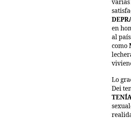
varias
satisf
DEPR
en ho
al paí
como
lecher
vivien
Lo gra
Dei te
TENÍA
sexual
realid