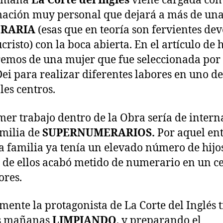
semana
La Corte del Inglés
viene cargada con
ación muy personal que dejará a más de un
RARIA
(esas que en teoría son fervientes dev
ucristo) con la boca abierta. En el artículo de 
emos de una mujer que fue seleccionada por 
ei para realizar diferentes labores en uno de
les centros.
mer trabajo dentro de la Obra sería de intern
milia de
SUPERNUMERARIOS.
Por aquel en
a familia ya tenía un elevado número de hijos
de ellos acabó metido de numerario en un c
ores.
mente la protagonista de La Corte del Inglés 
as mañanas
LIMPIANDO
, y preparando el