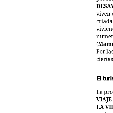
DESA
viven 
criada
vivien
numera
(
Mam
Por la
ciert
El tur
La pro
VIAJ
LA VI