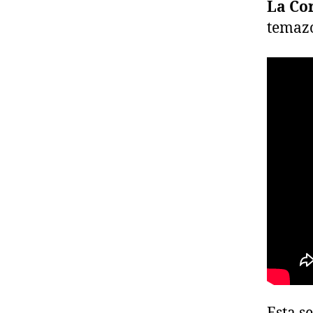
La Cor
temazo