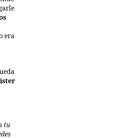
garle
los
no era
n
queda
ister
n tu
edes