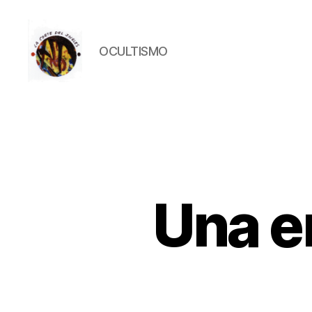
OCULTISMO
La
Corte
del
Inglés
Una e