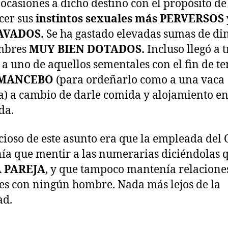
 ocasiones a dicho destino con el propósito de
acer sus
instintos sexuales más PERVERSOS 
AVADOS.
Se ha gastado elevadas sumas de di
mbres
MUY BIEN DOTADOS.
Incluso llegó a 
s a uno de aquellos sementales con el fin de te
MANCEBO
(para ordeñarlo como a una vaca
a) a cambio de darle comida y alojamiento en
da.
cioso de este asunto era que la empleada del
nía que mentir a las numerarias diciéndolas
 PAREJA
, y que tampoco mantenía relacione
es con ningún hombre. Nada más lejos de la
ad.