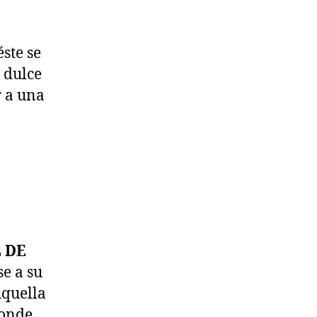
ste se
a dulce
r a una
 DE
e a su
Aquella
donde