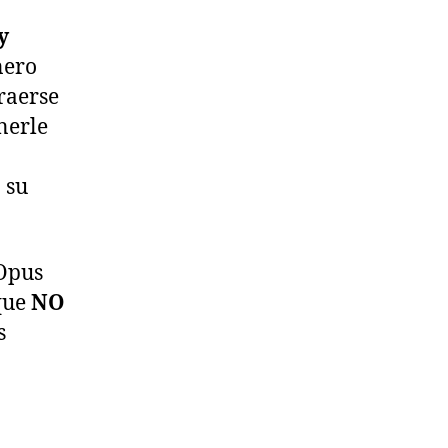
y
nero
traerse
nerle
 su
 Opus
 que
NO
s