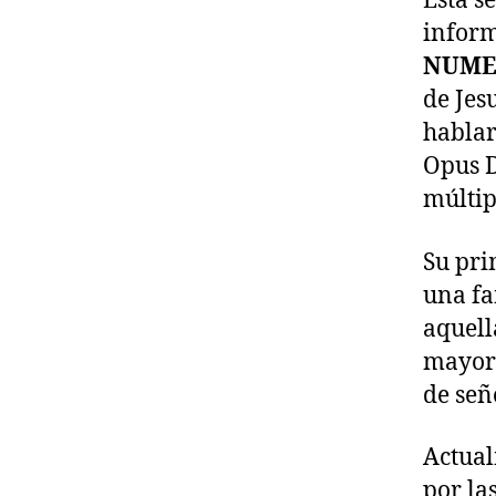
Esta 
inform
NUME
de Jes
hablar
Opus D
múltip
Su pri
una fa
aquell
mayor 
de señ
Actual
por l