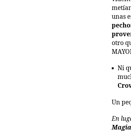
metían
unas e
pecho
prove
otro q
MAYOR
Ni q
much
Crow
Un peq
En lug
Magia