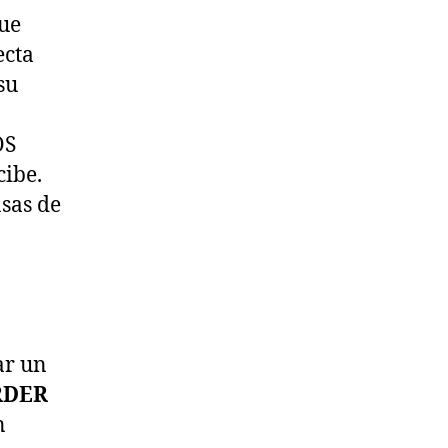
ue
ecta
su
OS
cibe.
asas de
ar un
RDER
n