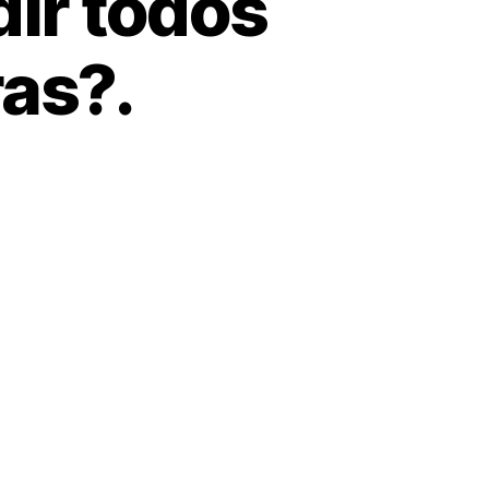
dir todos
ras?.