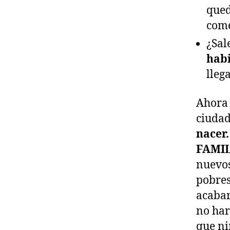
qued
come
¿Sal
habi
lleg
Ahora
ciuda
nacer.
FAMIL
nuevos
pobres
acabar
no har
que ni