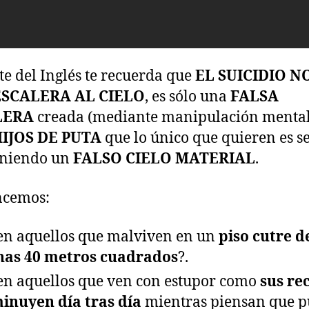
te del Inglés te recuerda que
EL SUICIDIO N
SCALERA AL CIELO
, es sólo una
FALSA
LERA
creada (mediante manipulación mental
IJOS DE PUTA
que lo único que quieren es s
niendo un
FALSO CIELO MATERIAL
.
cemos:
en aquellos que malviven en un
piso cutre
d
nas
40 metros cuadrados
?.
en aquellos que ven con estupor como
sus re
inuyen día tras día
mientras piensan que 