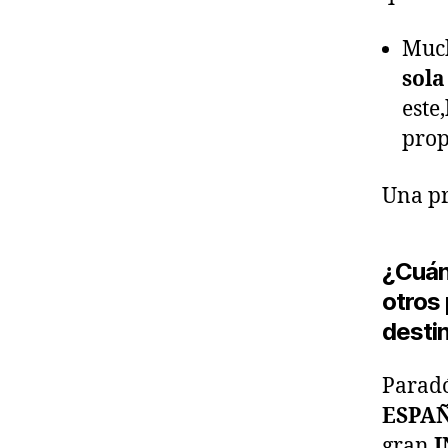
Much
sola
este
prop
Una pr
¿Cuán
otros
desti
Paradó
ESPA
gran
I