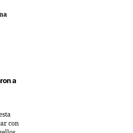
una
ron a
esta
tar con
ellos