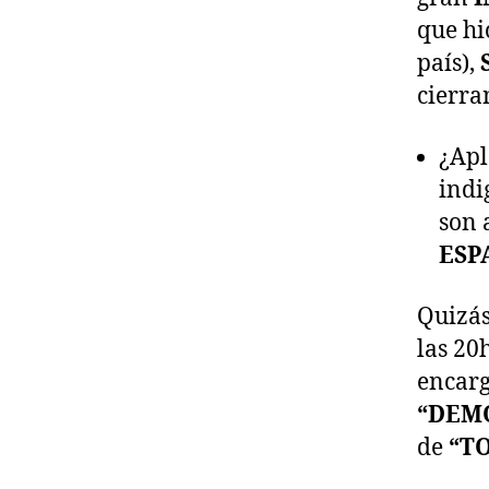
que hi
país),
cierra
¿Apl
indi
son 
ESP
Quizás
las 20
encarg
“DEM
de
“T