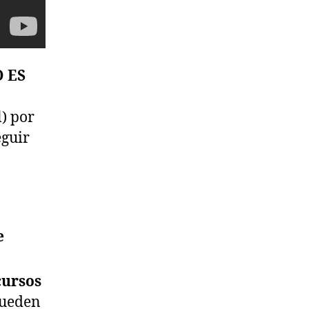
O ES
) por
eguir
e
cursos
pueden