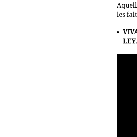
Aquell
les fal
VIV
LEY