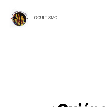
OCULTISMO
La
Corte
del
Inglés