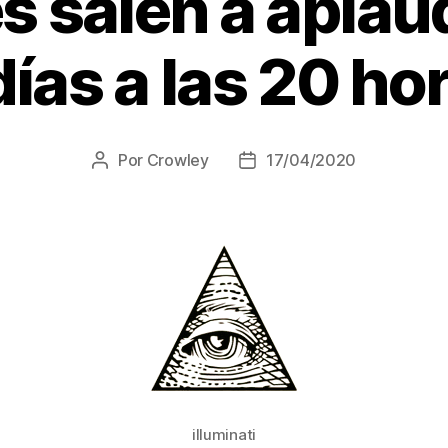
 salen a aplau
días a las 20 ho
Por
Crowley
17/04/2020
Autor
Fecha
de
de
la
la
entrada
entrada
illuminati