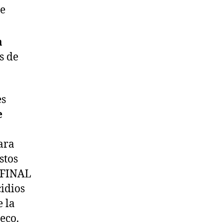
de
a
s de
es
e
ara
stos
 FINAL
idios
e la
eco.