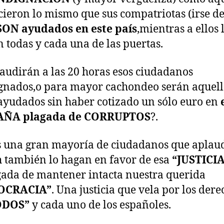
cieron lo mismo que sus compatriotas (irse de
SON ayudados
en este país
,mientras a ellos 
n todas y cada una de las puertas.
audirán a las 20 horas esos ciudadanos
gnados,o para mayor cachondeo serán aquell
ayudados sin haber cotizado un sólo euro en
AÑA plagada de CORRUPTOS
?.
 una gran mayoría de ciudadanos que aplau
h también lo hagan en favor de esa
“JUSTICIA
ada de mantener intacta nuestra querida
OCRACIA”
. Una justicia que vela por los dere
ODOS”
y cada uno de los españoles.