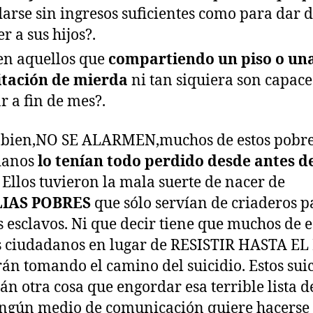
arse sin ingresos suficientes como para dar 
r a sus hijos?.
en aquellos que
compartiendo un piso o un
tación de mierda
ni tan siquiera son capace
ar a fin de mes?.
 bien,NO SE ALARMEN,muchos de estos pobr
danos
lo tenían todo perdido desde antes d
Ellos tuvieron la mala suerte de nacer de
IAS POBRES
que sólo servían de criaderos p
 esclavos. Ni que decir tiene que muchos de e
 ciudadanos en lugar de RESISTIR HASTA EL
án tomando el camino del suicidio. Estos suic
án otra cosa que engordar esa terrible lista d
ngún medio de comunicación quiere hacerse 