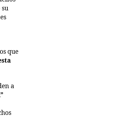
 su
les
os que
esta
den a
”
chos