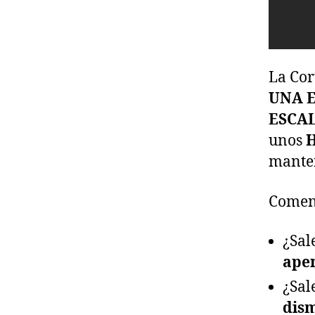
La Cor
UNA E
ESCA
unos
H
mante
Comen
¿Sal
ape
¿Sal
dism