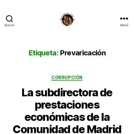
Buscar
Menú
La
Corte
del
Inglés
Etiqueta:
Prevaricación
Categorías
CORRUPCIÓN
La subdirectora de
prestaciones
económicas de la
Comunidad de Madrid