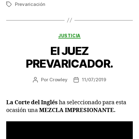
Prevaricación
Etiquetas
Categorías
JUSTICIA
El JUEZ
PREVARICADOR.
Por
Crowley
11/07/2019
Autor
Fecha
de
de
la
la
entrada
entrada
La Corte del Inglés
ha seleccionado para esta
ocasión una
MEZCLA IMPRESIONANTE.