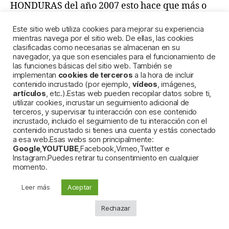
HONDURAS del año 2007 esto hace que más o
menos conozca la implementación.
Este sitio web utiliza cookies para mejorar su experiencia
mientras navega por el sitio web. De ellas, las cookies
En cuanto al tema de la UNIVERSIDAD:
clasificadas como necesarias se almacenan en su
navegador, ya que son esenciales para el funcionamiento de
las funciones básicas del sitio web. También se
Fijo que si hubiese seguido estudiando
LA
implementan
cookies de terceros
a la hora de incluir
MIERDA DEL GRADO DE DERECHO,
contenido incrustado (por ejemplo,
vídeos
, imágenes,
artículos
, etc.).Estas web pueden recopilar datos sobre ti,
seguramente hubiese tenido
LA MALA
utilizar cookies, incrustar un seguimiento adicional de
SUERTE
( del mismo modo a como en el
terceros, y supervisar tu interacción con ese contenido
incrustado, incluido el seguimiento de tu interacción con el
“JUICIO” ) de haber tenido de profesor a dicho
contenido incrustado si tienes una cuenta y estás conectado
magistrado. Es decir, hubiese aprobado esa
a esa web.Esas webs son principalmente:
MIERDA DE GRADO
en la OTRA VIDA.
Google
,
YOUTUBE
,Facebook,Vimeo,Twitter e
Instagram.Puedes retirar tu consentimiento en cualquier
momento.
Por último:
Leer más
Aceptar
¿Qué FIABILIAD puede tener ahora un
Rechazar
magistrado que ha sido condenado por