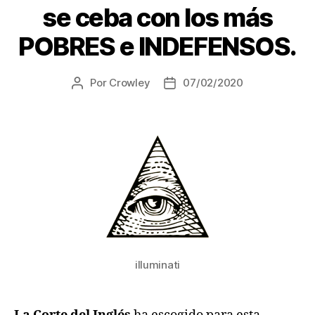
se ceba con los más
POBRES e INDEFENSOS.
Por
Crowley
07/02/2020
Autor
Fecha
de
de
la
la
entrada
entrada
illuminati